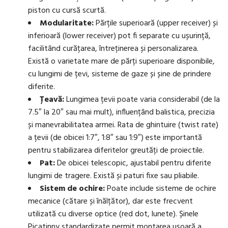
piston cu cursă scurtă.
Modularitate:
Părțile superioară (upper receiver) și
inferioară (lower receiver) pot fi separate cu ușurință,
facilitând curățarea, întreținerea și personalizarea.
Există o varietate mare de părți superioare disponibile,
cu lungimi de țevi, sisteme de gaze și șine de prindere
diferite.
Țeavă:
Lungimea țevii poate varia considerabil (de la
7.5″ la 20″ sau mai mult), influențând balistica, precizia
și manevrabilitatea armei. Rata de ghintuire (twist rate)
a țevii (de obicei 1:7″, 1:8″ sau 1:9″) este importantă
pentru stabilizarea diferitelor greutăți de proiectile.
Pat:
De obicei telescopic, ajustabil pentru diferite
lungimi de tragere. Există și paturi fixe sau pliabile.
Sistem de ochire:
Poate include sisteme de ochire
mecanice (cătare și înălțător), dar este frecvent
utilizată cu diverse optice (red dot, lunete). Șinele
Picatinny standardizate permit montarea ușoară a