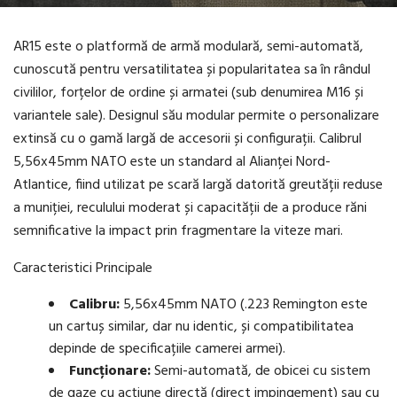
AR15 este o platformă de armă modulară, semi-automată,
cunoscută pentru versatilitatea și popularitatea sa în rândul
civililor, forțelor de ordine și armatei (sub denumirea M16 și
variantele sale). Designul său modular permite o personalizare
extinsă cu o gamă largă de accesorii și configurații. Calibrul
5,56x45mm NATO este un standard al Alianței Nord-
Atlantice, fiind utilizat pe scară largă datorită greutății reduse
a muniției, reculului moderat și capacității de a produce răni
semnificative la impact prin fragmentare la viteze mari.
Caracteristici Principale
Calibru:
5,56x45mm NATO (.223 Remington este
un cartuș similar, dar nu identic, și compatibilitatea
depinde de specificațiile camerei armei).
Funcționare:
Semi-automată, de obicei cu sistem
de gaze cu acțiune directă (direct impingement) sau cu