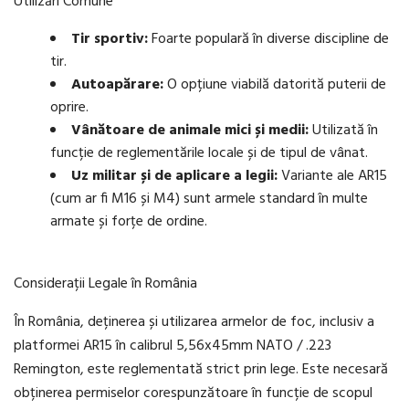
Utilizări Comune
Tir sportiv:
Foarte populară în diverse discipline de
tir.
Autoapărare:
O opțiune viabilă datorită puterii de
oprire.
Vânătoare de animale mici și medii:
Utilizată în
funcție de reglementările locale și de tipul de vânat.
Uz militar și de aplicare a legii:
Variante ale AR15
(cum ar fi M16 și M4) sunt armele standard în multe
armate și forțe de ordine.
Considerații Legale în România
În România, deținerea și utilizarea armelor de foc, inclusiv a
platformei AR15 în calibrul 5,56x45mm NATO / .223
Remington, este reglementată strict prin lege. Este necesară
obținerea permiselor corespunzătoare în funcție de scopul