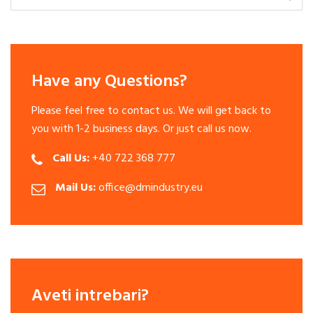
Have any Questions?
Please feel free to contact us. We will get back to
you with 1-2 business days. Or just call us now.
Call Us:
+40 722 368 777
Mail Us:
office@dmindustry.eu
Aveti intrebari?